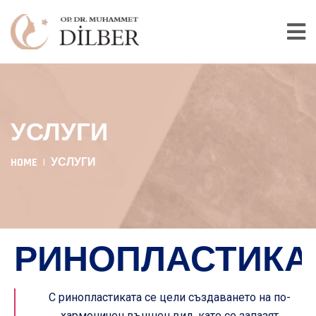
УСЛУГИ
HOME
УСЛУГИ
РИНОПЛАСТИКА
С ринопластиката се цели създаването на по-
хармоничен външен вид, като се запазят